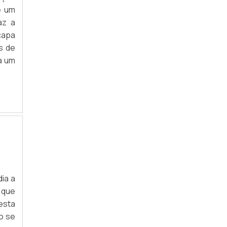
e um
az a
capa
s de
a um
ia a
 que
esta
o se