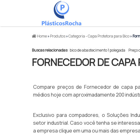
Home
»
Produtos
»
Categoria - Capa Protetora para Bico
»
Forn
Buscas relacionadas:
bico de abastecimento 1 polegada
Preço 
FORNECEDOR DE CAPA 
Compare preços de Fornecedor de capa para
médios hoje com aproximadamente 200 indústr
Exclusivo para compadores, o Soluções Indu
setor industrial. Caso você tenha se interes
a empresa clique em uma ou mais das empresa