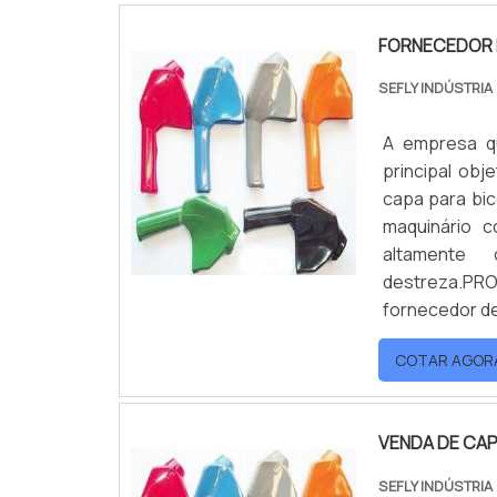
FORNECEDOR D
SEFLY INDÚSTRIA
A empresa q
principal obj
capa para bic
maquinário c
altamente 
destreza.P
fornecedor de
COTAR AGOR
VENDA DE CAP
SEFLY INDÚSTRIA