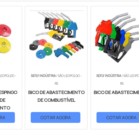
LEOPOLDO -
SEFLY INDÚSTRIA
/ SÃO LEOPOLDO -
SEFLY INDÚSTRIA
/ SÃO LEOPO
RS
RS
ESPINGO
BICO DE ABASTECIMENTO
BICO DE ABASTECI
 DE
DE COMBUSTÍVEL
ENTO
RA
COTAR AGORA
COTAR AGORA