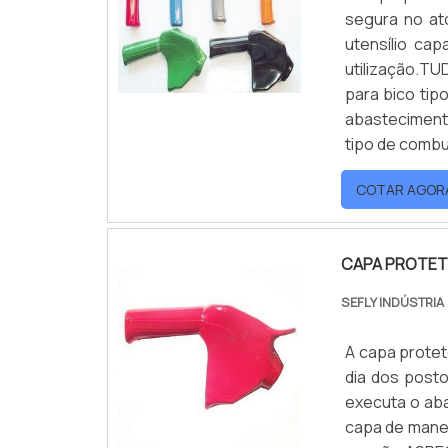
segura no at
utensílio ca
utilização.T
para bico tip
abastecimento
tipo de combus
COTAR AGOR
CAPA PROTET
SEFLY INDÚSTRIA
A capa protet
dia dos post
executa o aba
capa de manei