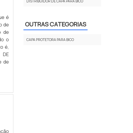
DISTRIBUIDOR DE CAPA PARA BICO
ue é
OUTRAS CATEGORIAS
o de
o de
do o
CAPA PROTETORA PARA BICO
o é,
O DE
e de
ação