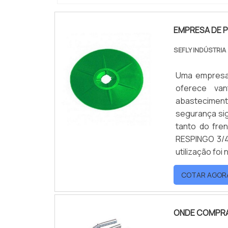
EMPRESA DE P
SEFLY INDÚSTRIA
Uma empresa 
oferece va
abastecimento
segurança sig
tanto do fr
RESPINGO 3/4
utilização foi
COTAR AGOR
ONDE COMPRA