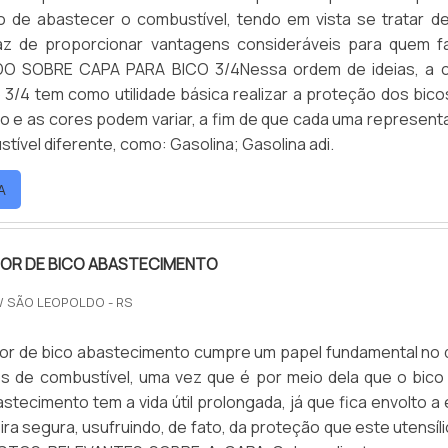
o de abastecer o combustível, tendo em vista se tratar d
paz de proporcionar vantagens consideráveis para quem f
UDO SOBRE CAPA PARA BICO 3/4Nessa ordem de ideias, a 
o 3/4 tem como utilidade básica realizar a proteção dos bico
 e as cores podem variar, a fim de que cada uma represent
tível diferente, como: Gasolina; Gasolina adi.
A
OR DE BICO ABASTECIMENTO
/ SÃO LEOPOLDO - RS
or de bico abastecimento cumpre um papel fundamental no d
os de combustível, uma vez que é por meio dela que o bico
stecimento tem a vida útil prolongada, já que fica envolto a 
ra segura, usufruindo, de fato, da proteção que este utensíli