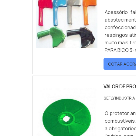
Acessório fa
abastecimento
confeccionado
respingos ati
muito mais f
PARA BICO 3-4
COTAR AGOR
VALOR DE PRO
SEFLY INDÚSTRIA
O protetor an
combustíveis,
a obrigatorie