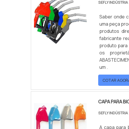
SEFLY INDÚSTRIA
Saber onde c
uma peça pro
produtos dir
fabricante re
produto para 
os proprie
ABASTECIMENT
um .
COTAR AGOR
CAPA PARA BI
SEFLY INDÚSTRIA
A capa para 